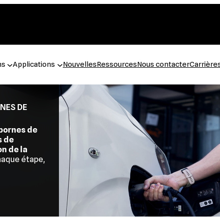
ns
Applications
Nouvelles
Ressources
Nous contacter
Carrière
NES DE
bornes de
s de
on de la
haque étape,