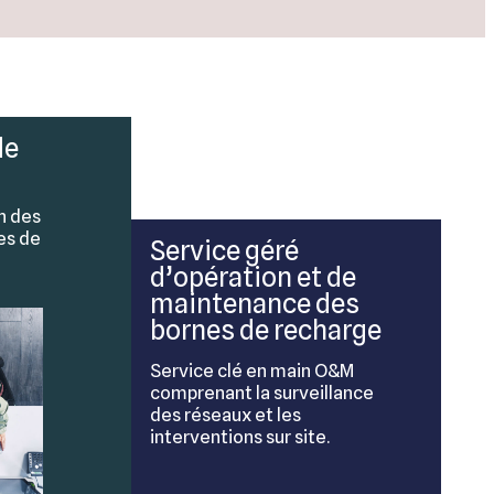
de
n des
es de
Service géré
d’opération et de
maintenance des
bornes de recharge
Service clé en main O&M
comprenant la surveillance
des réseaux et les
interventions sur site.