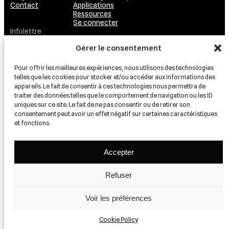
Contact
Applications
Ressources
Se connecter
Infolettre
Dynamisez votre boîte de réception
Gérer le consentement
Pour offrir les meilleures expériences, nous utilisons des technologies
telles que les cookies pour stocker et/ou accéder aux informations des
appareils. Le fait de consentir à ces technologies nous permettra de
traiter des données telles que le comportement de navigation ou les ID
uniques sur ce site. Le fait de ne pas consentir ou de retirer son
consentement peut avoir un effet négatif sur certaines caractéristiques
et fonctions.
RECOMMANDÉ PAR…
Accepter
Refuser
Voir les préférences
© 2026 relion
Vie privée
Termes et conditions
Cookie Policy