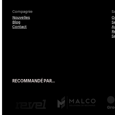
Compagnie
S
Nouvelles
O
Blog
S
Contact
A
R
S
RECOMMANDÉ PAR…