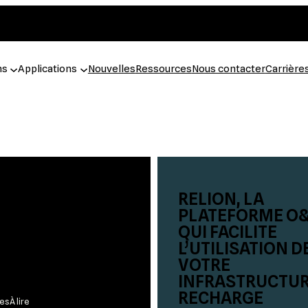
ns
Applications
Nouvelles
Ressources
Nous contacter
Carrière
REVUE AVEC
RELION, LA
IT LACROIX,
PLATEFORME O
ONDATEUR ET
QUI FACILITE
DE RELION –
L’UTILISATION D
ON IMPULSION
VOTRE
INFRASTRUCTUR
RECHARGE
tes
À lire