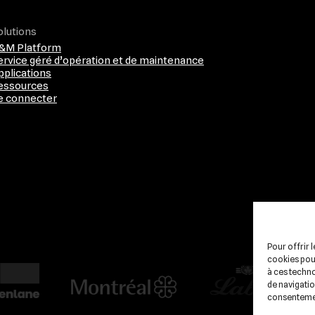
olutions
&M Platform
ervice géré d’opération et de maintenance
pplications
essources
e connecter
Pour offrir 
cookies pour
à ces techn
de navigation
consentement