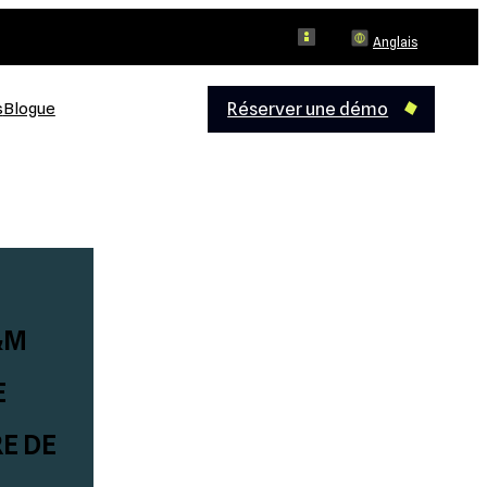
Log in
Anglais
Réserver une démo
s
Blogue
&M
E
E DE